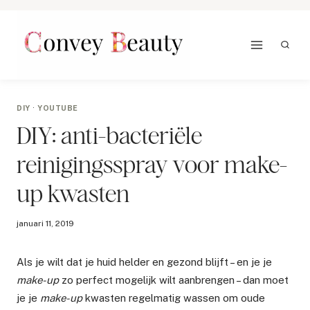
Doorgaan
naar
inhoud
DIY
·
YOUTUBE
DIY: anti-bacteriële
reinigingsspray voor make-
up kwasten
januari 11, 2019
Als je wilt dat je huid helder en gezond blijft – en je je
make-up
zo perfect mogelijk wilt aanbrengen – dan moet
je je
make-up
kwasten regelmatig wassen om oude