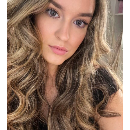
PALETTE
EERSTE
INDRUK
+
HERFSTLOOK
TUTORIAL