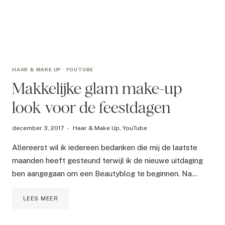
HAAR & MAKE UP
·
YOUTUBE
Makkelijke glam make-up
look voor de feestdagen
december 3, 2017
Haar & Make Up
,
YouTube
Allereerst wil ik iedereen bedanken die mij de laatste
maanden heeft gesteund terwijl ik de nieuwe uitdaging
ben aangegaan om een Beautyblog te beginnen. Na…
MAKKELIJKE
LEES MEER
GLAM
MAKE-
UP