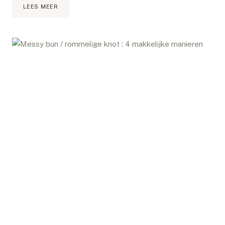
HOURGLASS
LEES MEER
AMBIENT
LIGHTING
EDIT
VOLUME
4
REVIEW
&
DEMO