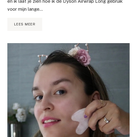
en ik laat je zien hoe ik de Dyson Airwrap Long gebruik
voor mijn lange…
HOE
LEES MEER
IK
DYSON
AIRWRAP
LONG
GEBRUIK
EN
MIJN
SLECHTE
ERVARING
BIJ
DYSON!