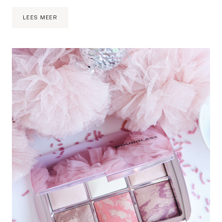
KLASSIEKE
LEES MEER
VALENTIJNSDAG
MAKE-
UP
TUTORIAL
|
ZOEVA
KWASTENSET