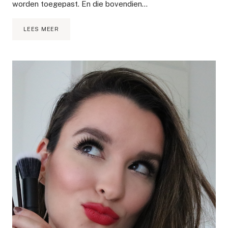
worden toegepast. En die bovendien…
NATUURLIJKE
LEES MEER
FACELIFT
|
HOE
GEBRUIK
JE
EEN
GUA
SHA
?