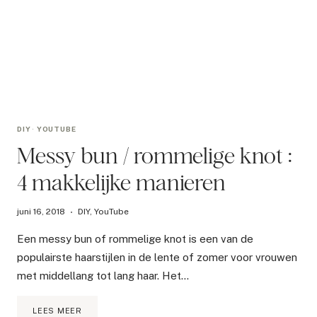
DIY
·
YOUTUBE
Messy bun / rommelige knot :
4 makkelijke manieren
juni 16, 2018
DIY
,
YouTube
Een messy bun of rommelige knot is een van de
populairste haarstijlen in de lente of zomer voor vrouwen
met middellang tot lang haar. Het…
MESSY
LEES MEER