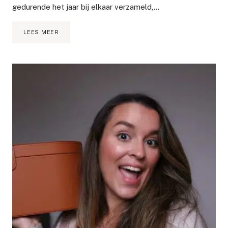
gedurende het jaar bij elkaar verzameld,…
FULL
LEES MEER
FACE
CHANEL
MAKE
UP!
TOTAAL
€350
WAARD