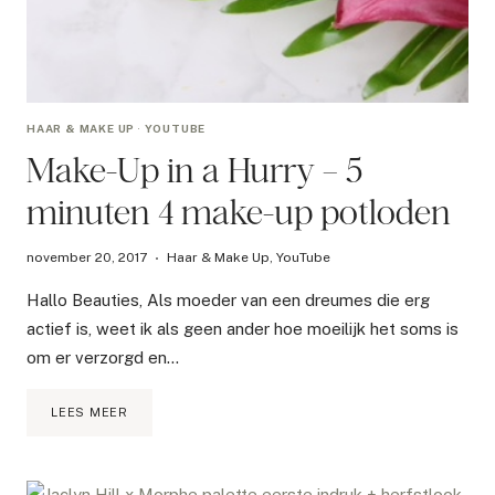
HAAR & MAKE UP
·
YOUTUBE
Make-Up in a Hurry – 5
minuten 4 make-up potloden
november 20, 2017
Haar & Make Up
,
YouTube
Hallo Beauties, Als moeder van een dreumes die erg
actief is, weet ik als geen ander hoe moeilijk het soms is
om er verzorgd en…
MAKE-
LEES MEER
UP
IN
A
HURRY