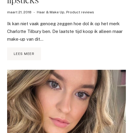
maart 21, 2018
Haar & Make Up
,
Product reviews
Ik kan niet vaak genoeg zeggen hoe dol ik op het merk
Charlotte Tilbury ben. De laatste tijd koop ik alleen maar
make-up van dit…
REVIEW
LEES MEER
EN
SWATCHES
VAN
MIJN
TOP
3
CHARLOTTE
TILBURY
LIPSTICKS