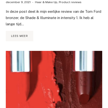
december 9, 2021
Haar & Make Up
,
Product reviews
In deze post deel ik mijn eerlijke review van de Tom Ford
bronzer, de Shade & Illuminate in intensity 1. Ik heb al
lange tijd…
TOM
LEES MEER
FORD
SHADE
AND
ILLUMINATE
CONTOUR
&
HIGHLIGHTER
REVIEW
EN
SWATCHES