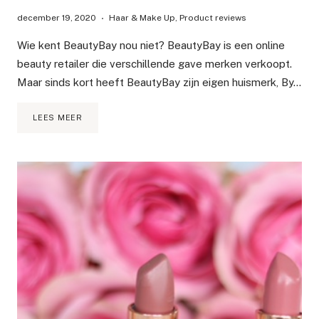
december 19, 2020
Haar & Make Up
,
Product reviews
Wie kent BeautyBay nou niet? BeautyBay is een online
beauty retailer die verschillende gave merken verkoopt.
Maar sinds kort heeft BeautyBay zijn eigen huismerk, By…
NIEUWE
LEES MEER
LIPPRODUCTEN
VAN
BY
BEAUTYBAY
|
REVIEW
&
SWATCHES