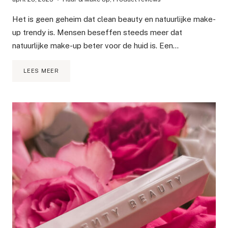
Het is geen geheim dat clean beauty en natuurlijke make-
up trendy is. Mensen beseffen steeds meer dat
natuurlijke make-up beter voor de huid is. Een…
DE
LEES MEER
BESTE
NATUURLIJKE
SKIN
TEINT
PRODUCTEN
OP
DE
MARKT?
REVIEW
MADARA
ORGANIC
MAKEUP