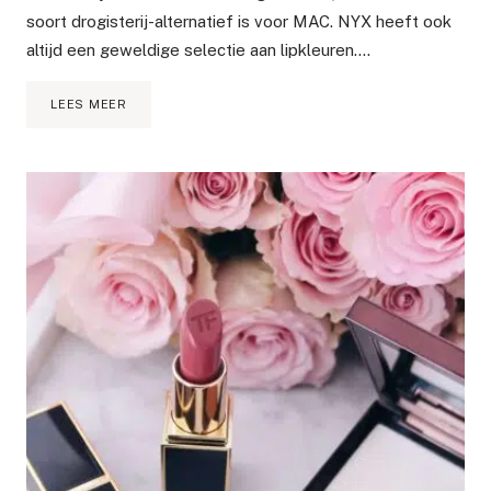
soort drogisterij-alternatief is voor MAC. NYX heeft ook
altijd een geweldige selectie aan lipkleuren….
REVIEW
LEES MEER
NYX
SLIM
PENCIL
LIP
LINER
–
NATURAL
&
NUDE
PINK