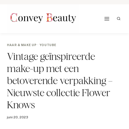
Doorgaan
naar
inhoud
HAAR & MAKE UP
·
YOUTUBE
Vintage geïnspireerde
make-up met een
betoverende verpakking –
Nieuwste collectie Flower
Knows
juni 20, 2023