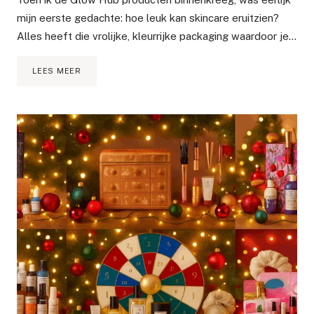
mijn eerste gedachte: hoe leuk kan skincare eruitzien?
Alles heeft die vrolijke, kleurrijke packaging waardoor je…
COMPLETE
LEES MEER
GLOW
HUB
REVIEW:
INGREDIËNTEN,
RESULTATEN
&
FAVORIETEN