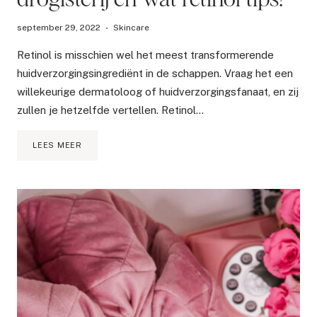
september 29, 2022
Skincare
Retinol is misschien wel het meest transformerende
huidverzorgingsingrediënt in de schappen. Vraag het een
willekeurige dermatoloog of huidverzorgingsfanaat, en zij
zullen je hetzelfde vertellen. Retinol…
DE
LEES MEER
BESTE
RETINOL
CRÈMES
UIT
DE
DROGISTERIJ
EN
WAT
RETINOL
TIPS!