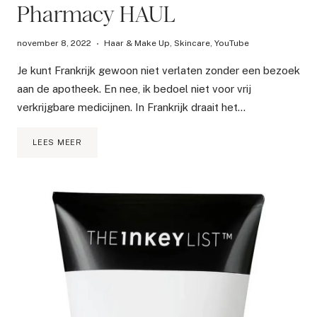
Pharmacy HAUL
november 8, 2022
Haar & Make Up
,
Skincare
,
YouTube
Je kunt Frankrijk gewoon niet verlaten zonder een bezoek
aan de apotheek. En nee, ik bedoel niet voor vrij
verkrijgbare medicijnen. In Frankrijk draait het…
DE
LEES MEER
12
BESTE
HAAR-
EN
HUIDVERZORGINGSPRODUCTEN
UIT
DE
FRANSE
APOTHEEK
/
PARIS
PHARMACY
HAUL