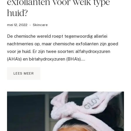
exfolianten voor welk type
huid?
mei 12, 2022
Skincare
De chemische wereld roept tegenwoordig allerlei
nachtmerries op, maar chemische exfolianten zijn goed
voor je huid. Er zijn twee soorten: alfahydroxyzuren
(AHA’s) en bètahydroxyzuren (BHA’s)….
WELK
LEES MEER
TYPE
CHEMISCHE
EXFOLIANTEN
VOOR
WELK
TYPE
HUID?