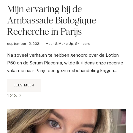
Mijn ervaring bij de
Ambassade Biologique
Recherche in Parijs
september 15, 2021
Haar & Make Up
,
Skincare
Na zoveel verhalen te hebben gehoord over de Lotion
P50 en de Serum Placenta, wilde ik tijdens onze recente
vakantie naar Parijs een gezichtsbehandeling krijgen…
MIJN
LEES MEER
ERVARING
Paginanavigatie
Volgende
1
2
3
BIJ
DE
pagina
AMBASSADE
BIOLOGIQUE
RECHERCHE
IN
PARIJS