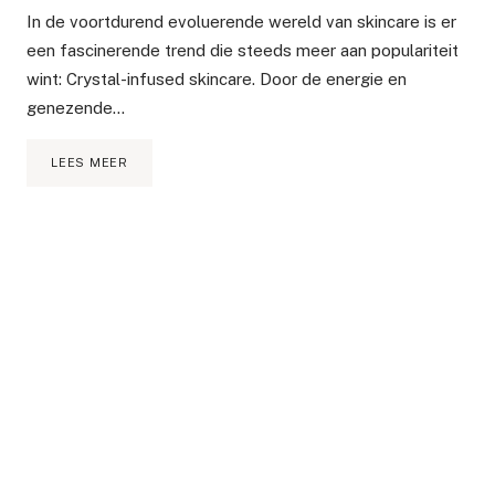
In de voortdurend evoluerende wereld van skincare is er
een fascinerende trend die steeds meer aan populariteit
wint: Crystal-infused skincare. Door de energie en
genezende…
DE
LEES MEER
MAGIE
VAN
MET
KRISTALLEN
DOORDRENKTE
HUIDVERZORGING