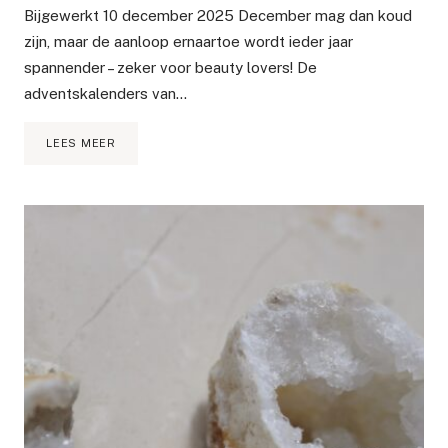
Bijgewerkt 10 december 2025 December mag dan koud
zijn, maar de aanloop ernaartoe wordt ieder jaar
spannender – zeker voor beauty lovers! De
adventskalenders van…
DE
LEES MEER
MOOISTE
BEAUTY
ADVENTSKALENDERS
VAN
2025
–
JOUW
ULTIEME
GIDS!