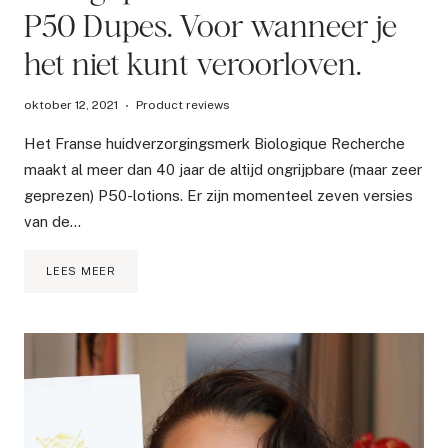
P50 Dupes. Voor wanneer je
het niet kunt veroorloven.
oktober 12, 2021
Product reviews
Het Franse huidverzorgingsmerk Biologique Recherche
maakt al meer dan 40 jaar de altijd ongrijpbare (maar zeer
geprezen) P50-lotions. Er zijn momenteel zeven versies
van de…
BIOLOGIQUE
LEES MEER
RECHERCHE
LOTION
P50
DUPES.
VOOR
WANNEER
JE
HET
NIET
KUNT