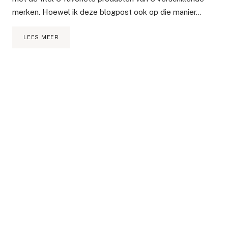
merken. Hoewel ik deze blogpost ook op die manier…
5
LEES MEER
FAVORIETE
PRODUCTEN
VAN
PIXI
BEAUTY