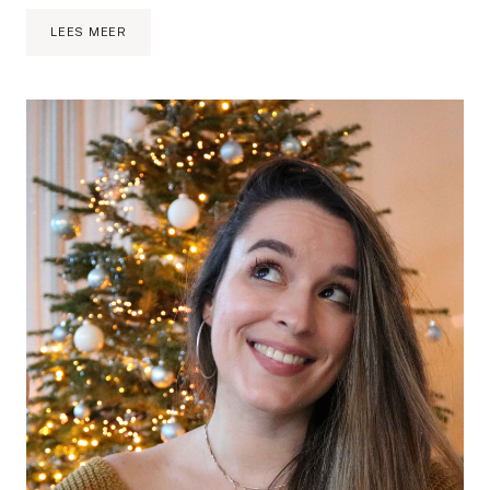
ABSOLUUT
LEES MEER
HET
BESTE
VAN
2019
|
BEAUTY
FAVORITES