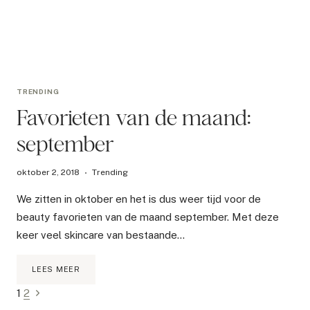
TRENDING
Favorieten van de maand:
september
oktober 2, 2018
Trending
We zitten in oktober en het is dus weer tijd voor de
beauty favorieten van de maand september. Met deze
keer veel skincare van bestaande…
FAVORIETEN
LEES MEER
VAN
Paginanavigatie
Volgende
1
2
DE
MAAND: