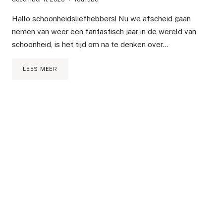
Hallo schoonheidsliefhebbers! Nu we afscheid gaan
nemen van weer een fantastisch jaar in de wereld van
schoonheid, is het tijd om na te denken over…
2023
LEES MEER
TRENDING
BEAUTYPRODUCTEN
DIE
JE
WEL
EN
NIET
MOET
KOPEN
–
DEINFLUENCING