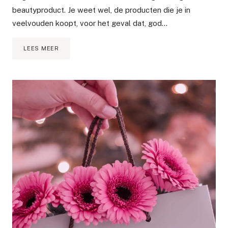
beautyproduct. Je weet wel, de producten die je in
veelvouden koopt, voor het geval dat, god…
ABSOLUUT
LEES MEER
HET
BESTE
VAN
2021
|
BEAUTY
FAVORITES