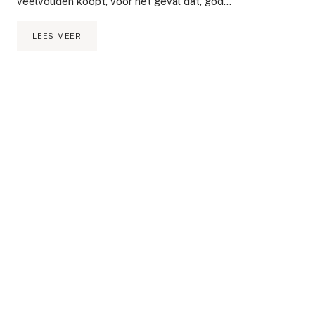
veelvouden koopt, voor het geval dat, god…
ABSOLUUT
LEES MEER
HET
BESTE
VAN
2020
|
BEAUTY
FAVORITES