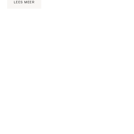
MIJN
LEES MEER
2018
ULTIEME
BEAUTY
FAVORIETEN