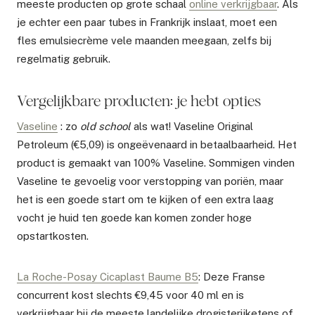
meeste producten op grote schaal
online verkrijgbaar
. Als
je echter een paar tubes in Frankrijk inslaat, moet een
fles emulsiecrème vele maanden meegaan, zelfs bij
regelmatig gebruik.
Vergelijkbare producten: je hebt opties
Vaseline
: zo
old school
als wat! Vaseline Original
Petroleum (€5,09) is ongeëvenaard in betaalbaarheid. Het
product is gemaakt van 100% Vaseline. Sommigen vinden
Vaseline te gevoelig voor verstopping van poriën, maar
het is een goede start om te kijken of een extra laag
vocht je huid ten goede kan komen zonder hoge
opstartkosten.
La Roche-Posay Cicaplast Baume B5
: Deze Franse
concurrent kost slechts €9,45 voor 40 ml en is
verkrijgbaar bij de meeste landelijke drogisterijketens of