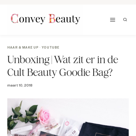
Doorgaan
naar
inhoud
HAAR & MAKE UP
·
YOUTUBE
Unboxing | Wat zit er in de
Cult Beauty Goodie Bag?
maart 10, 2018