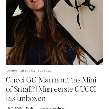
FASHION
·
LIFESTYLE
·
YOUTUBE
Gucci GG Marmont tas Mini
of Small? | Mijn eerste GUCCI
tas unboxen
juli 15, 2019
Fashion
,
Lifestyle
,
YouTube