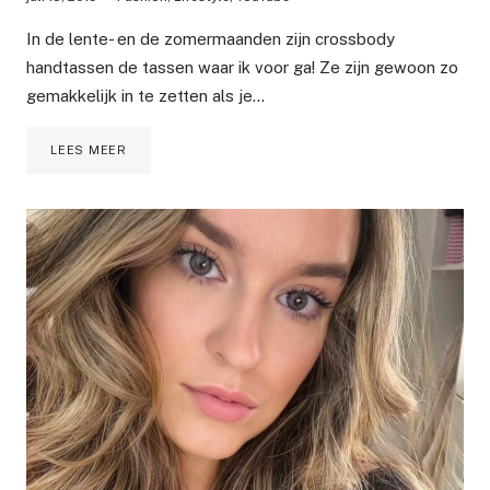
In de lente- en de zomermaanden zijn crossbody
handtassen de tassen waar ik voor ga! Ze zijn gewoon zo
gemakkelijk in te zetten als je…
GUCCI
LEES MEER
GG
MARMONT
TAS
MINI
OF
SMALL?
|
MIJN
EERSTE
GUCCI
TAS
UNBOXEN