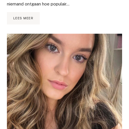
niemand ontgaan hoe populair…
JEFFREE
LEES MEER
STAR
COSMETICS
KOPEN
EN
TESTEN
VANUIT
NEDERLAND