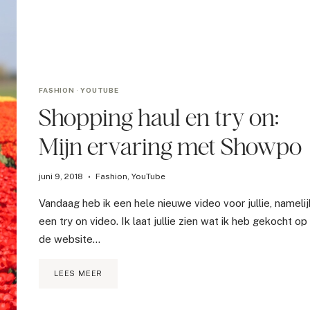
FASHION
·
YOUTUBE
Shopping haul en try on:
Mijn ervaring met Showpo
juni 9, 2018
Fashion
,
YouTube
Vandaag heb ik een hele nieuwe video voor jullie, namelij
een try on video. Ik laat jullie zien wat ik heb gekocht op
de website…
SHOPPING
LEES MEER
HAUL
EN
TRY