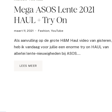
Mega ASOS Lente 2021
HAUL + Try On
maart 11, 2021
Fashion
,
YouTube
Als aanvulling op de grote H&M Haul video van gisteren,
heb ik vandaag voor jullie een enorme try on HAUL van
allerlei lente-nieuwigheden bij ASOS….
MEGA
LEES MEER
ASOS
LENTE
2021
HAUL
+
TRY
ON