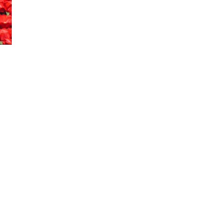
ON:
MIJN
ERVARING
MET
SHOWPO