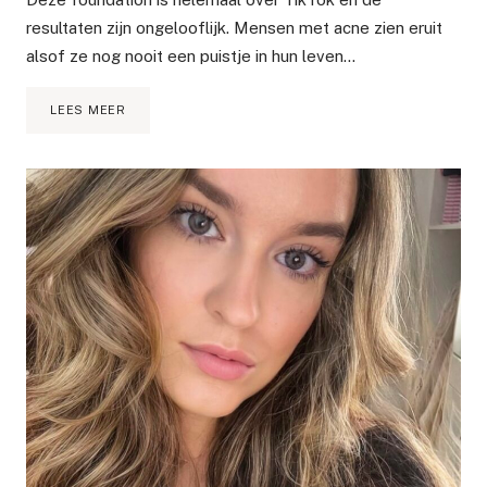
resultaten zijn ongelooflijk. Mensen met acne zien eruit
alsof ze nog nooit een puistje in hun leven…
REVIEW
LEES MEER
L’OREAL
INFALLIBLE
FRESH
WEAR
FOUNDATION
POEDER
–
TIKTOK
MADE
ME
BUY
IT!