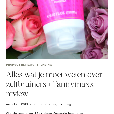
PRODUCT REVIEWS
·
TRENDING
Alles wat je moet weten over
zelfbruiners + Tannymaxx
review
maart 28, 2018
Product reviews
,
Trending
Sla de zon over. Met deze formule kan je er