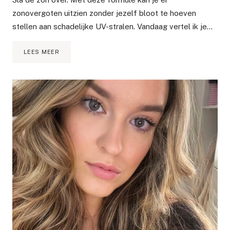
zonovergoten uitzien zonder jezelf bloot te hoeven
stellen aan schadelijke UV-stralen. Vandaag vertel ik je…
ALLES
LEES MEER
WAT
JE
MOET
WETEN
OVER
ZELFBRUINERS
+
TANNYMAXX
REVIEW