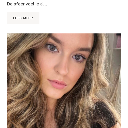
De sfeer voel je al…
LAAT
LEES MEER
JE
HUIS
NAAR
KERSTMIS
RUIKEN
MET
DIT
RECEPT