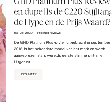
GHD Platinum Plus Review
en dupe | Is de €220 Stijltan
de Hype en de Prijs Waard?
mei 28, 2020
Product reviews
De GHD Platinum Plus-styler, uitgebracht in september
2018, is het bekendste model van het merk en wordt
aangeprezen als ’s werelds eerste slimme stijltang.
Uitgerust…
GHD
LEES MEER
PLATINUM
PLUS
REVIEW
EN
DUPE
|
IS
DE