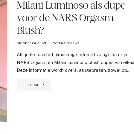
Milani Luminoso als dupe
voor de NARS Orgasm
Blush?
oktober 24, 2021
Product reviews
Als je het aan het almachtige Internet vraagt, dan zijn
NARS Orgasm en Milani Luminoso blush dupes van elkaa
Deze informatie wordt overal aangeprezen, zowel op…
MILANI
LEES MEER
LUMINOSO
ALS
DUPE
VOOR
DE
NARS
ORGASM
BLUSH?