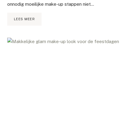
onnodig moeilijke make-up stappen niet…
KLASSIEKE
LEES MEER
VALENTIJNSDAG
MAKE-
UP
TUTORIAL
|
ZOEVA
KWASTENSET