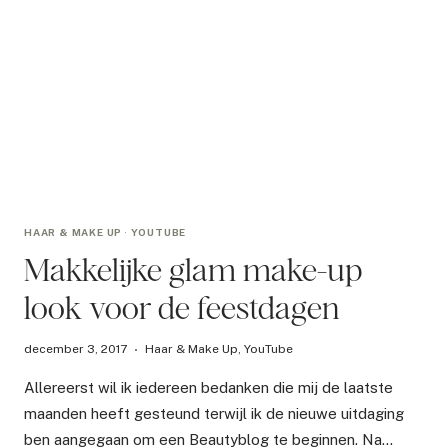
HAAR & MAKE UP
·
YOUTUBE
Makkelijke glam make-up
look voor de feestdagen
december 3, 2017
Haar & Make Up
,
YouTube
Allereerst wil ik iedereen bedanken die mij de laatste
maanden heeft gesteund terwijl ik de nieuwe uitdaging
ben aangegaan om een Beautyblog te beginnen. Na…