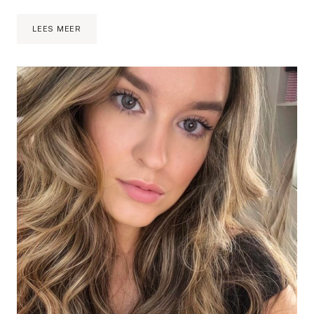
MAKKELIJKE
LEES MEER
GLAM
MAKE-
UP
LOOK
VOOR
DE
FEESTDAGEN