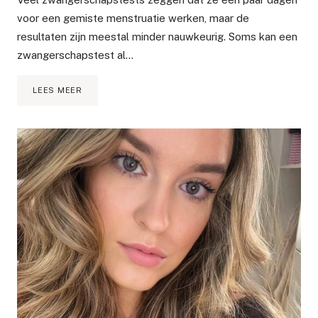
voor een gemiste menstruatie werken, maar de
resultaten zijn meestal minder nauwkeurig. Soms kan een
zwangerschapstest al…
VROEGE
LEES MEER
ZWANGERSCHAPSTESTS
VERGELIJKEN:
WELK
MERK
IS
BETROUWBAAR
EN
WELKE
NIET?