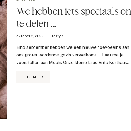
We hebben iets speciaals o
te delen …
oktober 2, 2022
Lifestyle
Eind september hebben we een nieuwe toevoeging aan
ons groter wordende gezin verwelkomt … Laat me je
voorstellen aan Mochi. Onze kleine Lilac Brits Korthaar…
WE
LEES MEER
HEBBEN
IETS
SPECIAALS
OM
TE
DELEN
…