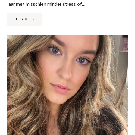
jaar met misschien minder stress of…
ALLES
LEES MEER
OVER
KRISTALLEN
EN
HUN
HELENDE
EIGENSCHAPPEN