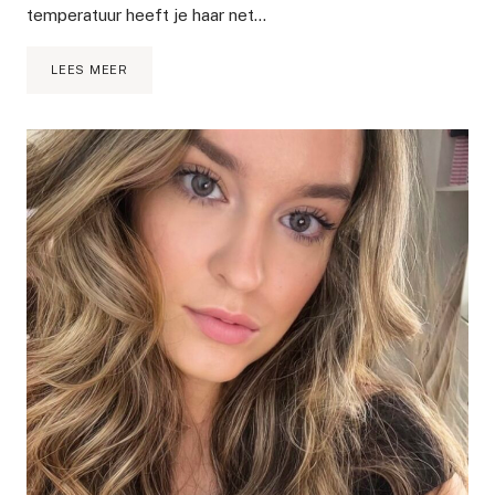
temperatuur heeft je haar net…
8
LEES MEER
WINTER
BEAUTY
ESSENTIALS
WAAR
JE
NIET
ZONDER
KUNT