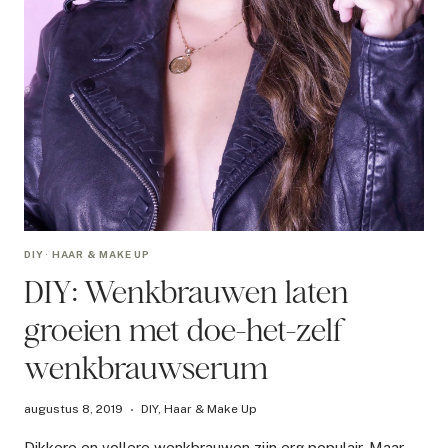
DIY
·
HAAR & MAKE UP
DIY: Wenkbrauwen laten
groeien met doe-het-zelf
wenkbrauwserum
augustus 8, 2019
DIY
,
Haar & Make Up
Dikkere en vollere wenkbrauwen zijn erg populair. Maar