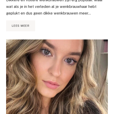
wat als je in het verleden al je wenkbrauwhaar hebt
geplukt en dus geen dikke wenkbrauwen meer…
DIY:
LEES MEER
WENKBRAUWEN
LATEN
GROEIEN
MET
DOE-
HET-
ZELF
WENKBRAUWSERUM