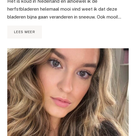
Het is koud in Nederland en alhoewel ik de
herfstbladeren helemaal mooi vind weet ik dat deze
bladeren bijna gaan veranderen in sneeuw. Ook mooi!…
TIPS
LEES MEER
EN
FAVE
DIYS
OM
JE
HUID
IN
TOPCONDITIE
TE
HOUDEN
IN
DE
WINTER