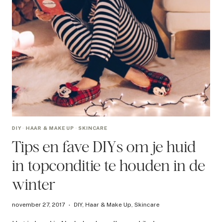
DIY
·
HAAR & MAKE UP
·
SKINCARE
Tips en fave DIYs om je huid
in topconditie te houden in de
winter
november 27, 2017
DIY
,
Haar & Make Up
,
Skincare