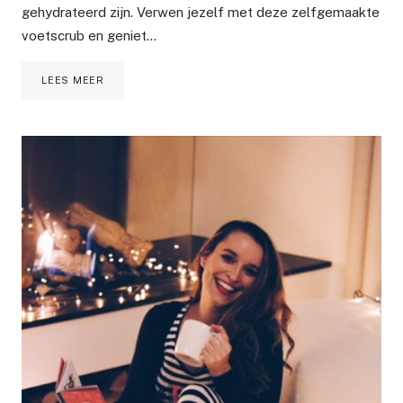
gehydrateerd zijn. Verwen jezelf met deze zelfgemaakte
voetscrub en geniet…
DIY:
LEES MEER
ZO
MAAK
JE
EEN
HOMEMADE
VOETSCRUB