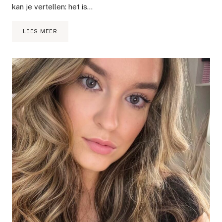
kan je vertellen: het is…
RODIAL
LEES MEER
BEAUTY
PLUMPING
COLLAGEN
LIP
OIL
REVIEW