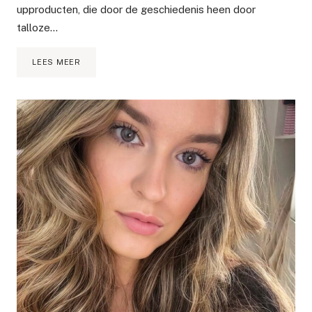
upproducten, die door de geschiedenis heen door
talloze…
DE
LEES MEER
12
BESTE
RODE
LIPSTICKS
OOIT
GEMAAKT!