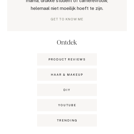
mama, drukke student of carrièrevrouw,
helemaal niet moeilijk hoeft te zijn.
GET TO KNOW ME
Ontdek
PRODUCT REVIEWS
HAAR & MAKEUP
DIY
YOUTUBE
TRENDING