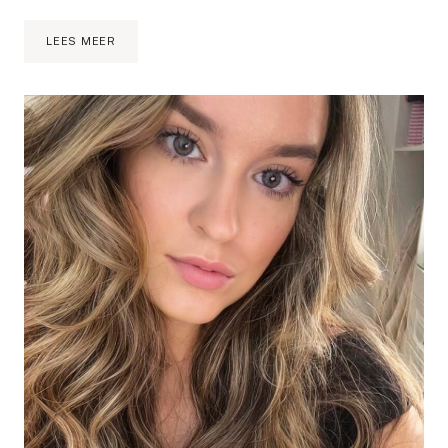
EERSTE
LEES MEER
VERJAARDAGSTAART-
ROZETTEN
TAART
ZELF
MAKEN