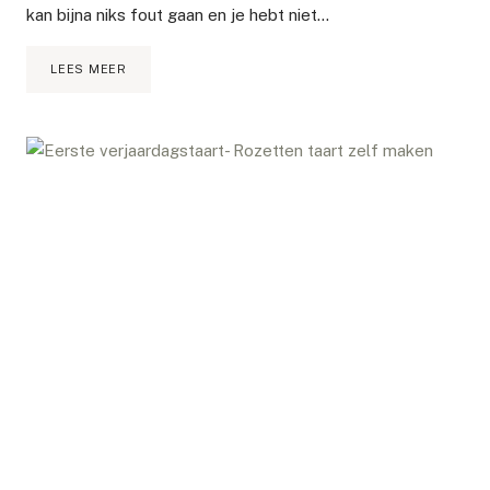
kan bijna niks fout gaan en je hebt niet…
RECEPT
LEES MEER
PAVLOVA
TAART
DAT
ALTIJD
LUKT!