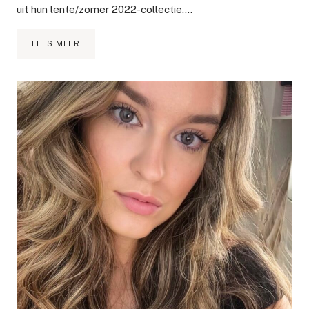
uit hun lente/zomer 2022-collectie….
ABERCROMBIE
LEES MEER
&
FITCH
HAUL
|
5
LENTE/ZOMER
JURKEN