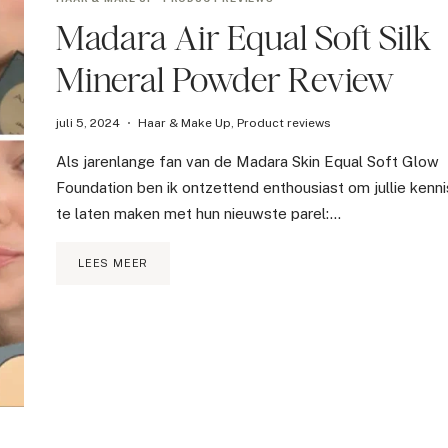
Madara Air Equal Soft Silk
Mineral Powder Review
juli 5, 2024
Haar & Make Up
,
Product reviews
Als jarenlange fan van de Madara Skin Equal Soft Glow
Foundation ben ik ontzettend enthousiast om jullie kenni
te laten maken met hun nieuwste parel:…
MADARA
LEES MEER
AIR
EQUAL
SOFT
SILK
MINERAL
POWDER
REVIEW