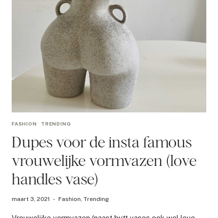
FASHION
·
TRENDING
Dupes voor de insta famous
vrouwelijke vormvazen (love
handles vase)
maart 3, 2021
Fashion
,
Trending
Vrouwelijke vormvazen (naast butt vases ook wel love