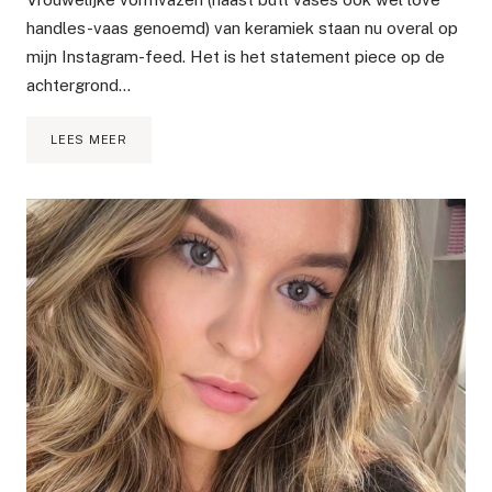
handles-vaas genoemd) van keramiek staan ​​nu overal op
mijn Instagram-feed. Het is het statement piece op de
achtergrond…
DUPES
LEES MEER
VOOR
DE
INSTA
FAMOUS
VROUWELIJKE
VORMVAZEN
(LOVE
HANDLES
VASE)