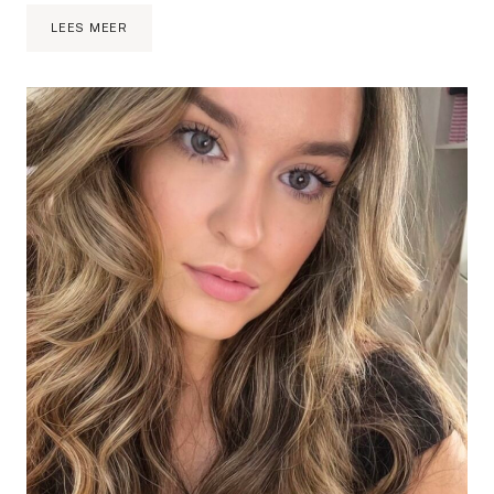
RECEPT:
LEES MEER
ICED
KURKUMA
LATTE