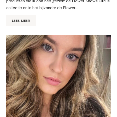
producten die ik ooit heb gezien: de Flower Knows Circus
collectie en in het bijzonder de Flower…
REVIEW
LEES MEER
FLOWER
KNOWS
CIRCUS
LOOSE
POWDER
–
TALKVRIJ
POEDER