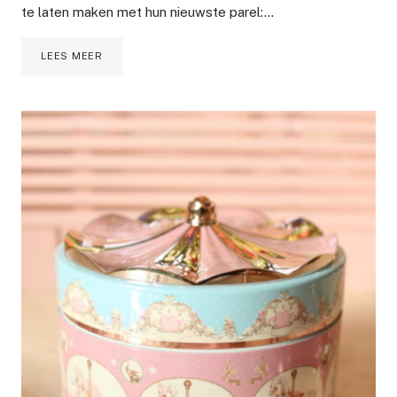
te laten maken met hun nieuwste parel:…
MADARA
LEES MEER
AIR
EQUAL
SOFT
SILK
MINERAL
POWDER
REVIEW