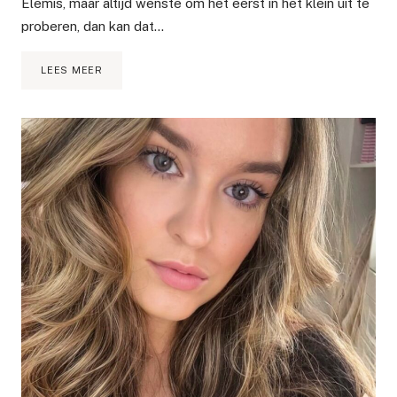
Elemis, maar altijd wenste om het eerst in het klein uit te
proberen, dan kan dat…
ELEMIS
LEES MEER
CADEAUSETS
|
SINTERKLAAS-
&
KERSTCADEAU
INSPIRATIE