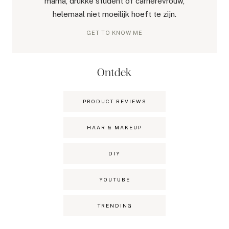
mama, drukke student of carrièrevrouw,
helemaal niet moeilijk hoeft te zijn.
GET TO KNOW ME
Ontdek
PRODUCT REVIEWS
HAAR & MAKEUP
DIY
YOUTUBE
TRENDING