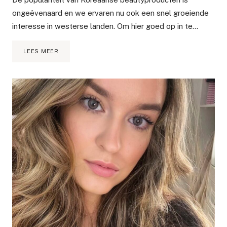
ongeëvenaard en we ervaren nu ook een snel groeiende
interesse in westerse landen. Om hier goed op in te…
NIEUWSTE
LEES MEER
KOREAANSE
BEAUTYPRODUCTEN
|
K-
BEAUTY
EVENT
IN
AMSTERDAM