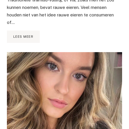
kunnen noemen, bevat rauwe eieren. Veel mensen
houden niet van het idee rauwe eieren te consumeren
of…
RECEPT:
LEES MEER
HEERLIJK
TIRAMISU
ZONDER
ALCOHOL,
EI
EN
CAFEÏNE
(ZWANGERPROOF)