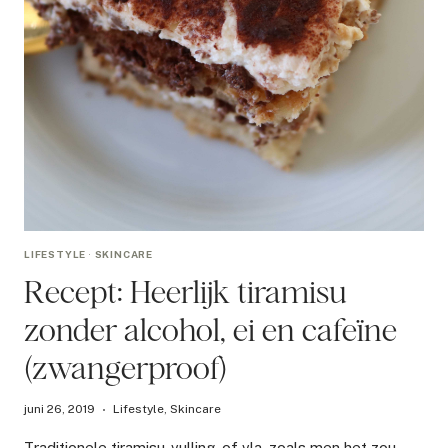
LIFESTYLE
·
SKINCARE
Recept: Heerlijk tiramisu
zonder alcohol, ei en cafeïne
(zwangerproof)
juni 26, 2019
Lifestyle
,
Skincare
Traditionele tiramisu-vulling, of vla, zoals men het zou