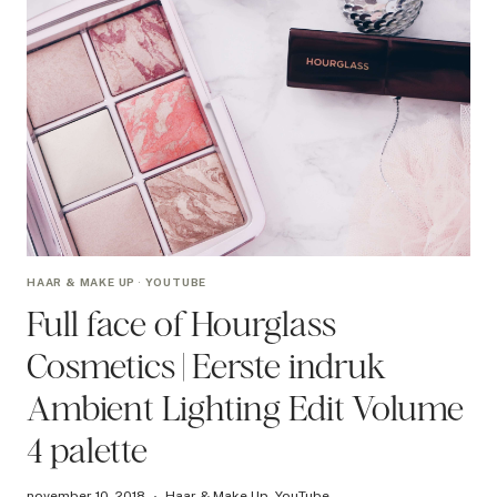
HAAR & MAKE UP
·
YOUTUBE
Full face of Hourglass
Cosmetics | Eerste indruk
Ambient Lighting Edit Volume
4 palette
november 10, 2018
Haar & Make Up
,
YouTube