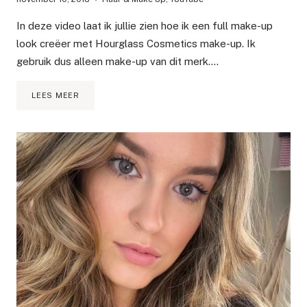
In deze video laat ik jullie zien hoe ik een full make-up
look creëer met Hourglass Cosmetics make-up. Ik
gebruik dus alleen make-up van dit merk….
FULL
LEES MEER
FACE
OF
HOURGLASS
COSMETICS
|
EERSTE
INDRUK
AMBIENT
LIGHTING
EDIT
VOLUME
4
PALETTE