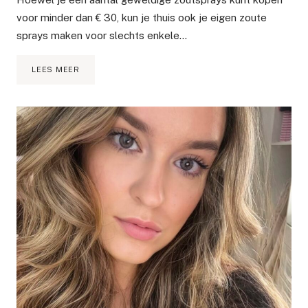
voor minder dan € 30, kun je thuis ook je eigen zoute
sprays maken voor slechts enkele…
EEN
LEES MEER
DOE-
HET-
ZELF
SEA
SALT
SPRAY
DIE
VOOR
ELK
HAARTYPE
WERKT